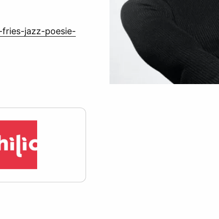
-fries-jazz-poesie-