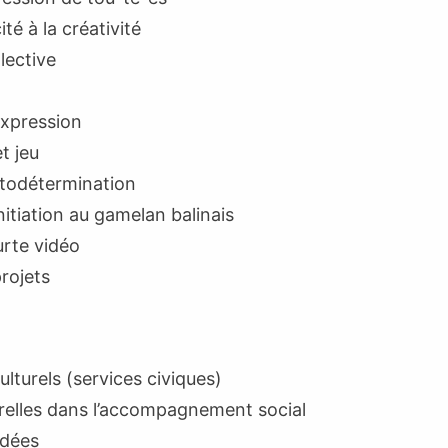
té à la créativité
lective
expression
t jeu
utodétermination
itiation au gamelan balinais
urte vidéo
projets
ulturels (services civiques)
relles dans l’accompagnement social
idées