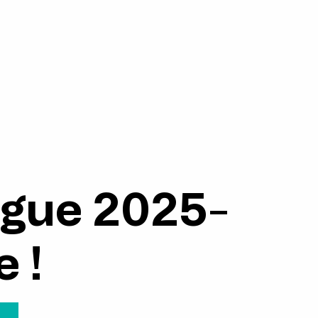
gue 2025-
e !