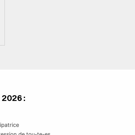
 2026 :
ipatrice
pression de tou-te-es