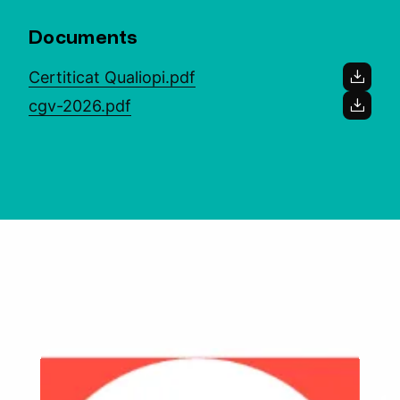
Documents
Certiticat Qualiopi.pdf
cgv-2026.pdf