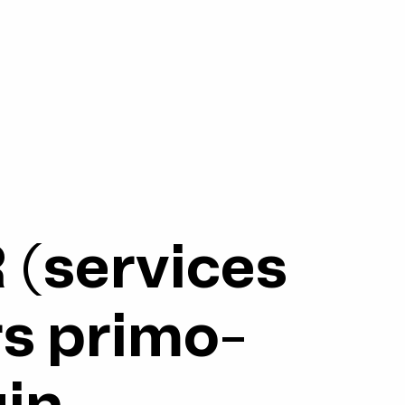
 (services
rs primo-
uin