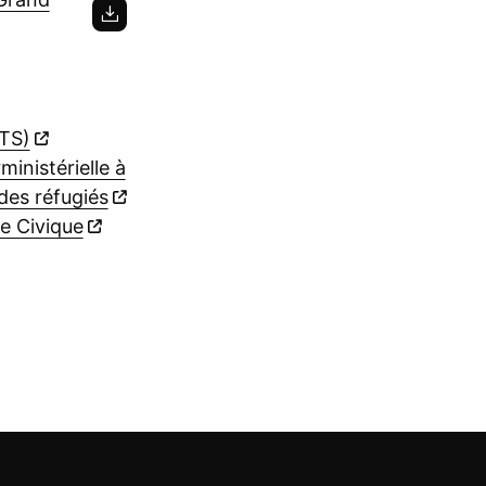
ETS)
ministérielle à
n des réfugiés
ce Civique