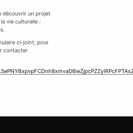
e découvrir un projet
a vie culturelle :
s.
ulaire ci-joint, pour
z contacter
AIpQLSePNYBxpvpFCDnh8xmvaDBwZjpcPZZyIRPcFPTAs