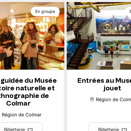
En groupe
e guidée du Musée
Entrées au Mus
toire naturelle et
jouet
thnographie de
Région de Colm
Colmar
Région de Colmar
Billetterie
Billetterie