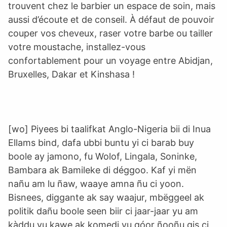
trouvent chez le barbier un espace de soin, mais
aussi d’écoute et de conseil. À défaut de pouvoir
couper vos cheveux, raser votre barbe ou tailler
votre moustache, installez-vous
confortablement pour un voyage entre Abidjan,
Bruxelles, Dakar et Kinshasa !
[wo] Piyees bi taalifkat Anglo-Nigeria bii di Inua
Ellams bind, dafa ubbi buntu yi ci barab buy
boole ay jamono, fu Wolof, Lingala, Soninke,
Bambara ak Bamileke di déggoo. Kaf yi mën
nañu am lu ñaw, waaye amna ñu ci yoon.
Bisnees, diggante ak say waajur, mbëggeel ak
politik dañu boole seen biir ci jaar-jaar yu am
kàddu yu kawe ak komedi yu góor ñooñu gis ci