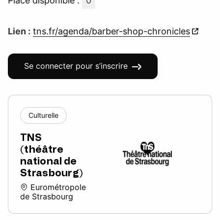
Place disponible :
0
Lien :
tns.fr/agenda/barber-shop-chronicles
Se connecter pour s’inscrire
Culturelle
TNS
(théâtre
national de
Strasbourg)
Eurométropole
de Strasbourg