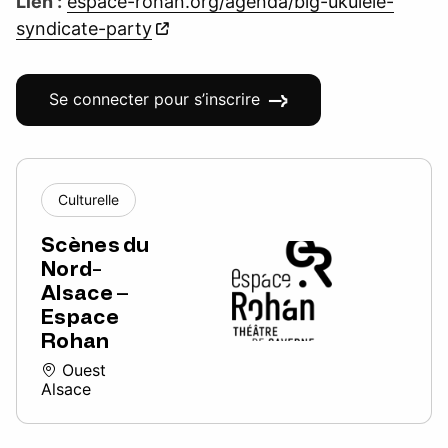
Lien :
espace-rohan.org/agenda/big-ukulele-
syndicate-party
Se connecter pour s’inscrire
Culturelle
Scènes du
Nord-
Alsace –
Espace
Rohan
Ouest
Alsace