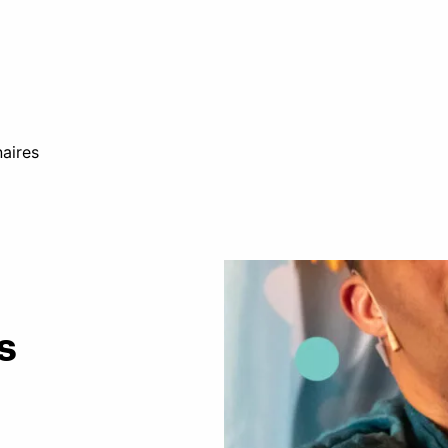
aires
s