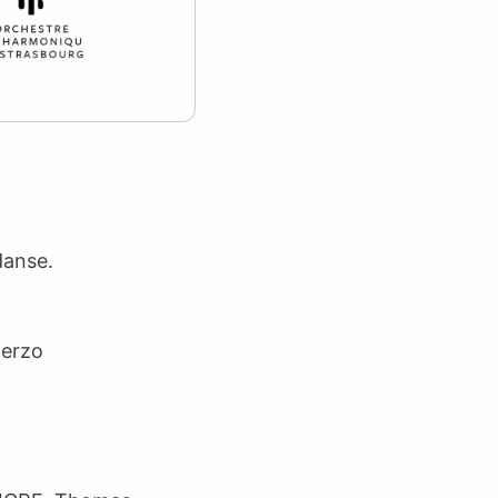
danse.
herzo