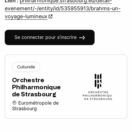
Lien :
philharmonique.strasbourg.eu/detail-
evenement/-/entity/id/535955913/brahms-un-
voyage-lumineux
Se connecter pour s’inscrire
Culturelle
Orchestre
Philharmonique
de Strasbourg
Eurométropole de
Strasbourg