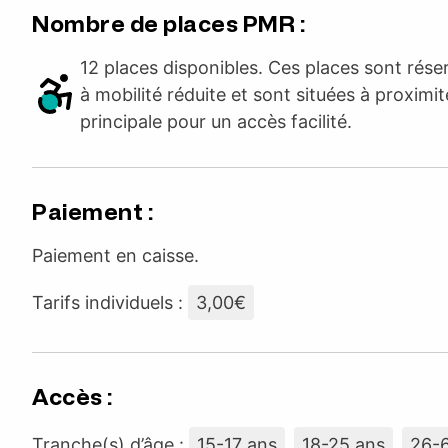
Nombre de places PMR :
12 places disponibles. Ces places sont rés
à mobilité réduite et sont situées à proximit
principale pour un accès facilité.
Paiement :
Paiement en caisse.
Tarifs individuels :
3,00€
Accès :
Tranche(s) d’âge :
15-17 ans
18-25 ans
26-