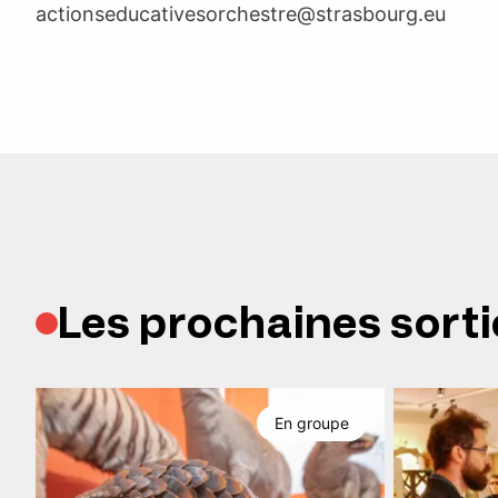
actionseducativesorchestre@strasbourg.eu
Les prochaines sorti
En groupe