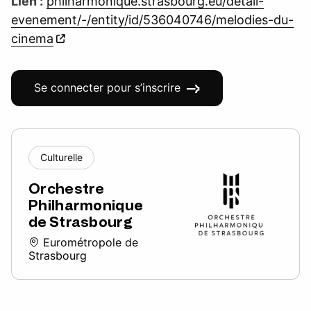
Lien :
philharmonique.strasbourg.eu/detail-
evenement/-/entity/id/536040746/melodies-du-
cinema
Se connecter pour s’inscrire
Culturelle
Orchestre
Philharmonique
de Strasbourg
Eurométropole de
Strasbourg