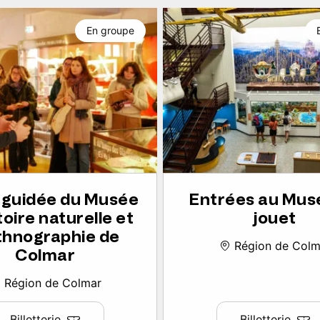
En groupe
e guidée du Musée
Entrées au Mus
toire naturelle et
jouet
thnographie de
Région de Colm
Colmar
Région de Colmar
Billetterie
Billetterie