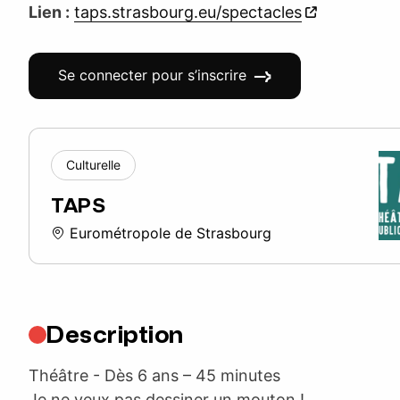
Lien :
taps.strasbourg.eu/spectacles
Se connecter pour s’inscrire
Culturelle
TAPS
Eurométropole de Strasbourg
Description
Théâtre - Dès 6 ans – 45 minutes
Je ne veux pas dessiner un mouton !