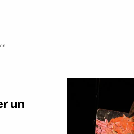
ton
er un