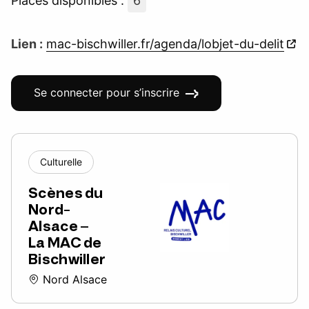
Places disponibles :
6
Lien :
mac-bischwiller.fr/agenda/lobjet-du-delit
Se connecter pour s’inscrire
Culturelle
Scènes du
Nord-
Alsace –
La MAC de
Bischwiller
Nord Alsace