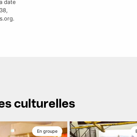
la date
38,
s.org
.
es culturelles
En groupe