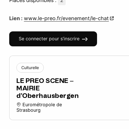
Places disponibles :
2
Lien :
www.le-preo.fr/evenement/le-chat
Se connecter pour s’inscrire
Culturelle
LE PREO SCENE –
MAIRIE
d’Oberhausbergen
Eurométropole de
Strasbourg