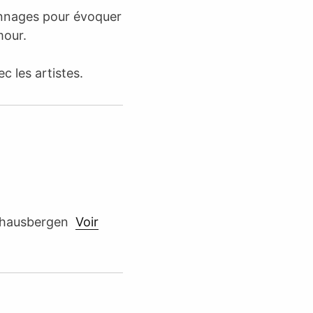
sonnages pour évoquer
mour.
c les artistes.
erhausbergen
Voir