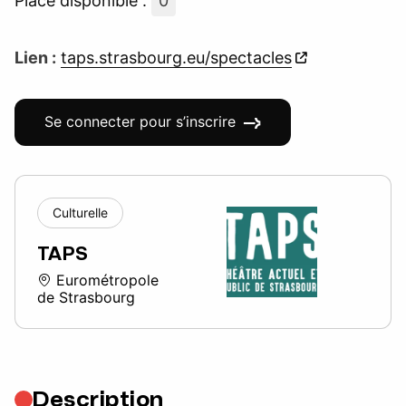
Place disponible :
0
Lien :
taps.strasbourg.eu/spectacles
Se connecter pour s’inscrire
Culturelle
TAPS
Eurométropole
de Strasbourg
Description