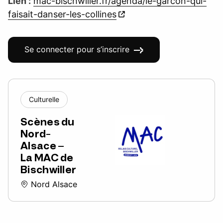
Lien :
mac-bischwiller.fr/agenda/le-garcon-qui-
faisait-danser-les-collines
Se connecter pour s’inscrire
Culturelle
Scènes du
Nord-
Alsace –
La MAC de
Bischwiller
Nord Alsace