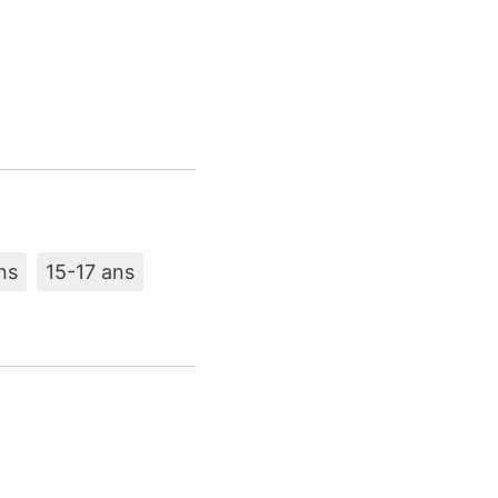
ns
15-17 ans