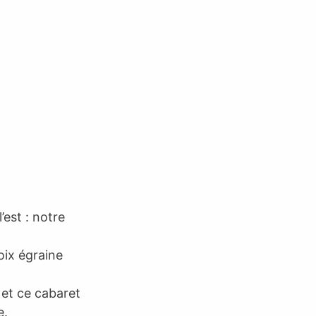
 l’est : notre
oix égraine
, et ce cabaret
e.