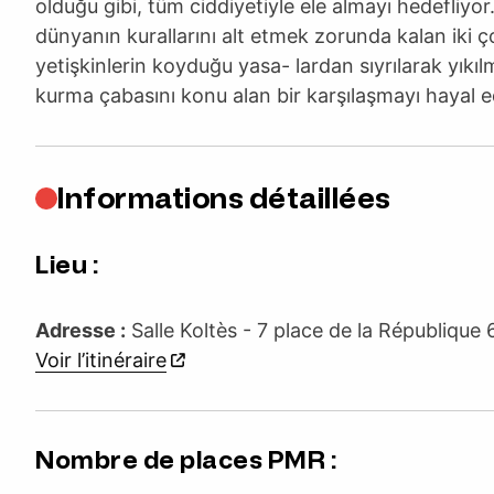
olduğu gibi, tüm ciddiyetiyle ele almayı hedefliyor
dünyanın kurallarını alt etmek zorunda kalan iki ç
yetişkinlerin koyduğu yasa- lardan sıyrılarak yıkıl
kurma çabasını konu alan bir karşılaşmayı hayal e
Informations détaillées
Lieu :
Adresse :
Salle Koltès - 7 place de la Républiqu
Voir l’itinéraire
Nombre de places PMR :