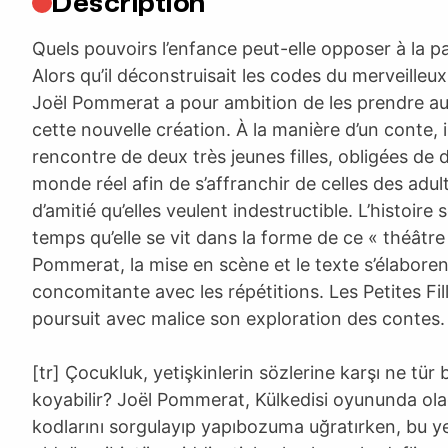
Description
Quels pouvoirs l’enfance peut-elle opposer à la p
Alors qu’il déconstruisait les codes du merveilleu
Joël Pommerat a pour ambition de les prendre a
cette nouvelle création. À la manière d’un conte, i
rencontre de deux très jeunes filles, obligées de d
monde réel afin de s’affranchir de celles des adu
d’amitié qu’elles veulent indestructible. L’histoir
temps qu’elle se vit dans la forme de ce « théâtr
Pommerat, la mise en scène et le texte s’élabore
concomitante avec les répétitions. Les Petites Fi
poursuit avec malice son exploration des contes.
[tr] Çocukluk, yetişkinlerin sözlerine karşı ne tür 
koyabilir? Joël Pommerat, Külkedisi oyununda ol
kodlarını sorgulayıp yapıbozuma uğratırken, bu ye