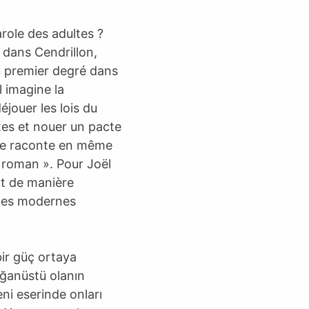
arole des adultes ?
x dans Cendrillon,
u premier degré dans
l imagine la
éjouer les lois du
ltes et nouer un pacte
e se raconte en même
e roman ». Pour Joël
nt de manière
lles modernes
bir güç ortaya
ağanüstü olanın
ni eserinde onları