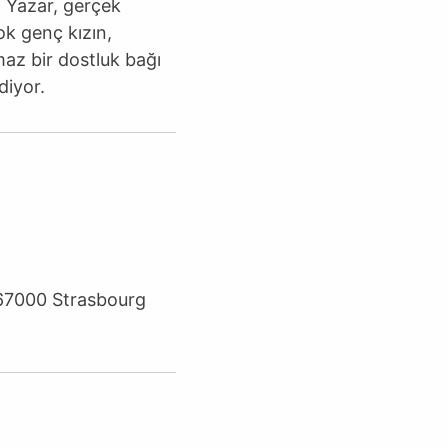
. Yazar, gerçek
ok genç kızın,
maz bir dostluk bağı
diyor.
e 67000 Strasbourg