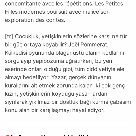
concomitante avec les répétitions. Les Petites
Filles modernes poursuit avec malice son
exploration des contes.
[tr] Çocukluk, yetişkinlerin sözlerine karşı ne tür
bir güç ortaya koyabilir? Joël Pommerat,
Külkedisi oyununda olağanüstü olanın kodlarını
sorgulayıp yapıbozuma uğratırken, bu yeni
eserinde onları olduğu gibi, tüm ciddiyetiyle ele
almayı hedefliyor. Yazar, gerçek dünyanın
kurallarını alt etmek zorunda kalan iki çok genç
kızın, yetişkinlerin koyduğu yasa- lardan
sıyrılarak yıkılmaz bir dostluk bağı kurma çabasını
konu alan bir karşılaşmayı hayal ediyor.