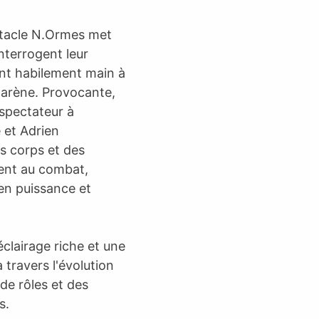
ectacle N.Ormes met
nterrogent leur
iant habilement main à
e arène. Provocante,
 spectateur à
 et Adrien
rs corps et des
ent au combat,
 en puissance et
éclairage riche et une
 travers l'évolution
de rôles et des
s.