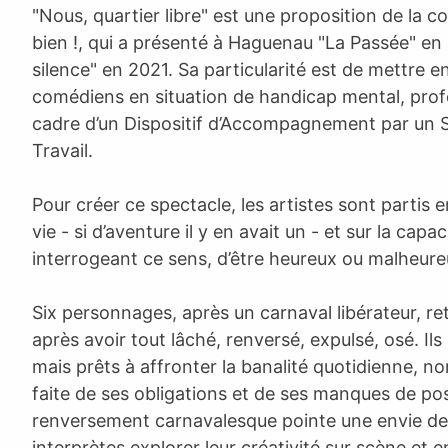
"Nous, quartier libre" est une proposition de la 
bien !, qui a présenté à Haguenau "La Passée" en 
silence" en 2021. Sa particularité est de mettre 
comédiens en situation de handicap mental, prof
cadre d’un Dispositif d’Accompagnement par un Se
Travail.
Pour créer ce spectacle, les artistes sont partis 
vie - si d’aventure il y en avait un - et sur la cap
interrogeant ce sens, d’être heureux ou malheure
Six personnages, après un carnaval libérateur, re
après avoir tout lâché, renversé, expulsé, osé. Ils
mais prêts à affronter la banalité quotidienne, n
faite de ses obligations et de ses manques de pos
renversement carnavalesque pointe une envie de l
interprètes explorer leur créativité sur scène et