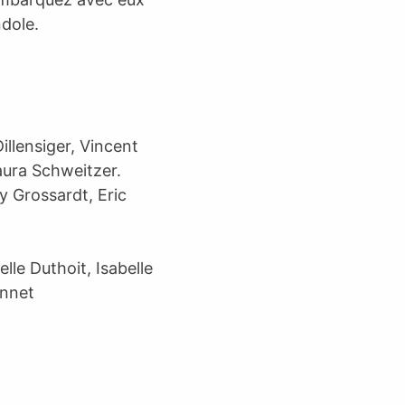
ndole.
illensiger, Vincent
ura Schweitzer.
y Grossardt, Eric
le Duthoit, Isabelle
onnet