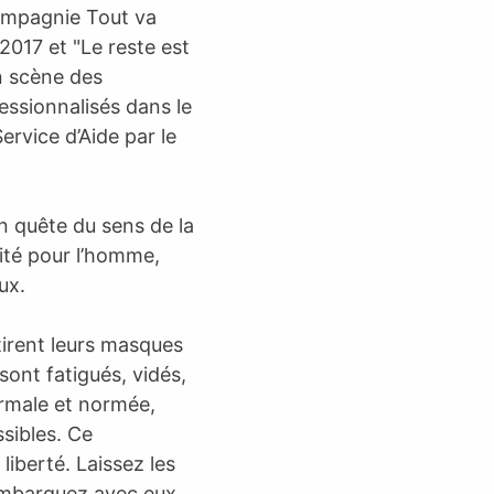
compagnie Tout va
2017 et "Le reste est
en scène des
essionnalisés dans le
rvice d’Aide par le
en quête du sens de la
acité pour l’homme,
ux.
tirent leurs masques
 sont fatigués, vidés,
ormale et normée,
sibles. Ce
iberté. Laissez les
 embarquez avec eux