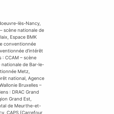
doeuvre-lès-Nancy,
– scène nationale de
rlaix, Espace BMK
ne conventionnée
ventionnée d’intérêt
es : CCAM – scène
nationale de Bar-le-
tionnée Metz,
érêt national, Agence
Wallonie Bruxelles –
tiens : DRAC Grand
gion Grand Est,
ntal de Meurthe-et-
cy, CAPS (Carrefour