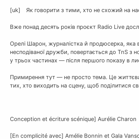
[uk] Як говорити з тими, хто не схожий на на
Вже понад десять років проєкт Radio Live досл
Орелі Шарон, журналістка й продюсерка, яка в
несподіваної дружби, повертається до TnS з 
у трьох частинах — після першого показу в ли
Примирення тут — не просто тема. Це життєва
тих, хто виходить на сцену, щоб поділитися св
Conception et écriture scénique] Aurélie Charon
[En complicité avec] Amélie Bonnin et Gala Vans