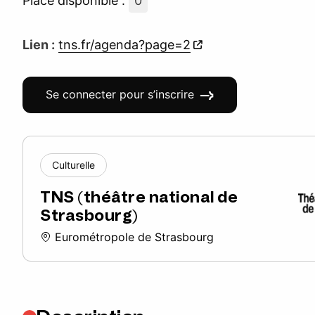
Place disponible :
0
Lien :
tns.fr/agenda?page=2
Se connecter pour s’inscrire
Culturelle
TNS (théâtre national de
Strasbourg)
Eurométropole de Strasbourg