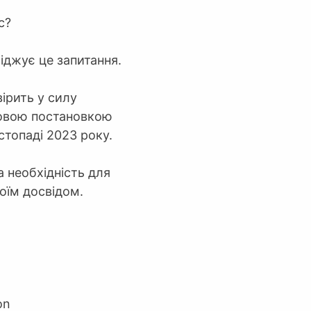
с?
іджує це запитання.
ірить у силу
новою постановкою
стопаді 2023 року.
 необхідність для
оїм досвідом.
on