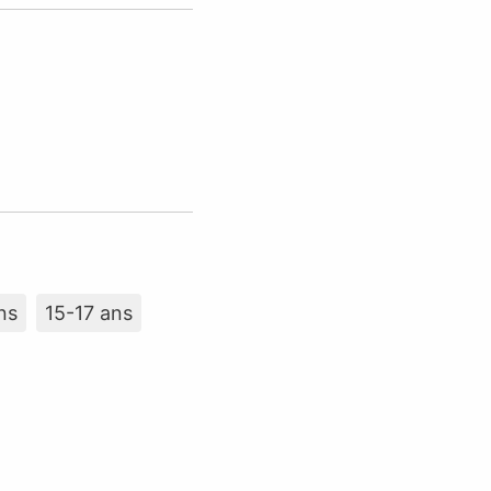
ns
15-17 ans