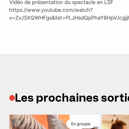
Vidéo de présentation du spectacle en LSF
https://www.youtube.com/watch?
v=ZvJSXQWHFgs&list=PLJHsdQpPhaY8HpVJcgjj
Les prochaines sorti
En groupe