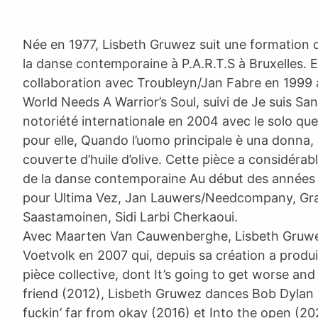
Née en 1977, Lisbeth Gruwez suit une formation c
la danse contemporaine à P.A.R.T.S à Bruxelles. E
collaboration avec Troubleyn/Jan Fabre en 1999
World Needs A Warrior’s Soul, suivi de Je suis Sa
notoriété internationale en 2004 avec le solo qu
pour elle, Quando l’uomo principale è una donna, d
couverte d’huile d’olive. Cette pièce a considérab
de la danse contemporaine Au début des années 2
pour Ultima Vez, Jan Lauwers/Needcompany, Grac
Saastamoinen, Sidi Larbi Cherkaoui.
Avec Maarten Van Cauwenberghe, Lisbeth Gruwe
Voetvolk en 2007 qui, depuis sa création a produit
pièce collective, dont It’s going to get worse a
friend (2012), Lisbeth Gruwez dances Bob Dylan 
fuckin’ far from okay (2016) et Into the open (202