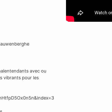
 Cauwenberghe
malentendants avec ou
ts vibrants pour les
hHtfpD5Ox0n5n&index=3
es