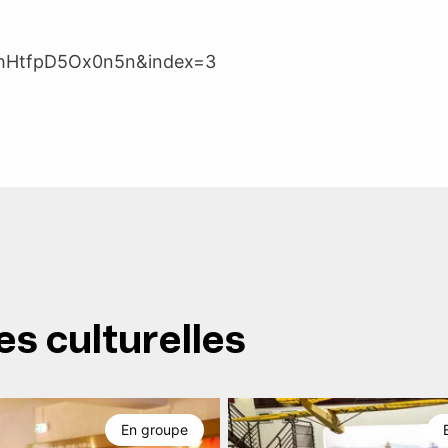
hHtfpD5Ox0n5n&index=3
es culturelles
En groupe