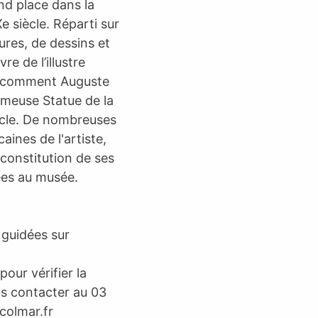
nd place dans la
 siècle. Réparti sur
ures, de dessins et
e de l’illustre
ez comment Auguste
fameuse Statue de la
iècle. De nombreuses
nes de l'artiste,
econstitution de ses
ées au musée.
 guidées sur
our vérifier la
us contacter au 03
colmar.fr