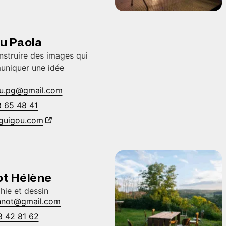
u Paola
onstruire des images qui
mmuniquer une idée
ou.pg@gmail.com
8 65 48 41
guigou.com
ot Hélène
hie et dessin
ennot@gmail.com
8 42 81 62