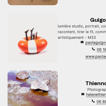
Guigo
lumière studio, portrait, c
racontent, tirer le fil, co
artistiquement - M33
paolaguig
06 1
www.paola
Thienn
Photograp
helenethi
06 8