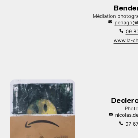
Bender
Médiation photogr
pedago@l
09 8
www.la-ch
Declerc
Photo
nicolas.d
07 6