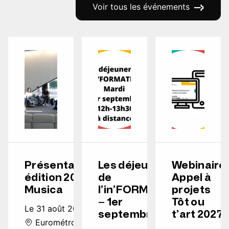
Voir tous les événements
Présentation
Les déjeuners
Webinaire
édition 2026
de
Appel à
Musica
l’in’FORMATION
projets
– 1er
Tôt ou
Le 31 août 2026
septembre
t’art 2027
Eurométropole