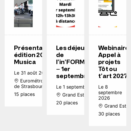
Présentation
Les déjeuners
Webinaire
édition 2026
de
Appel à
Musica
l’in’FORMATION
projets
– 1er
Tôt ou
Le 31 août 2026
septembre
t’art 2027
Eurométropole
de Strasbourg
Le 1 septembre 2026
Le 8
septembre
15 places
Grand Est
2026
20 places
Grand Est
30 places