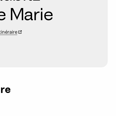
e Marie
itinéraire
ure