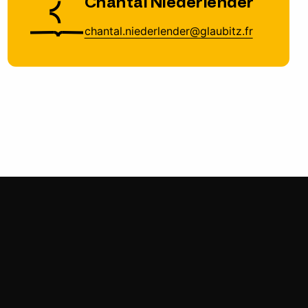
Chantal Niederlender
chantal.niederlender@glaubitz.fr