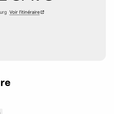
ourg
Voir l’itinéraire
ure
g