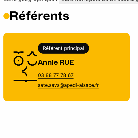
Référents
Référent principal
Annie RUE
03 88 77 78 67
sate.savs@apedi-alsace.fr