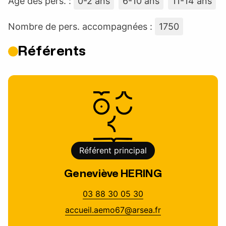
Âge des pers. :
0-2 ans
6-10 ans
11-14 ans
Nombre de pers. accompagnées :
1750
Référents
Référent principal
Geneviève HERING
03 88 30 05 30
accueil.aemo67@arsea.fr