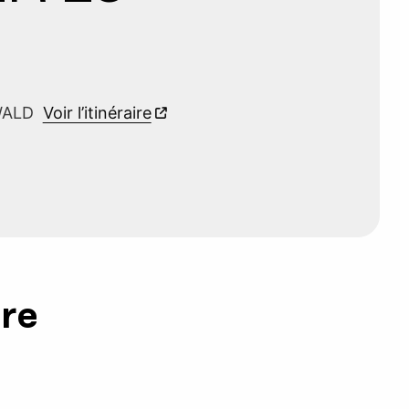
HWALD
Voir l’itinéraire
ure