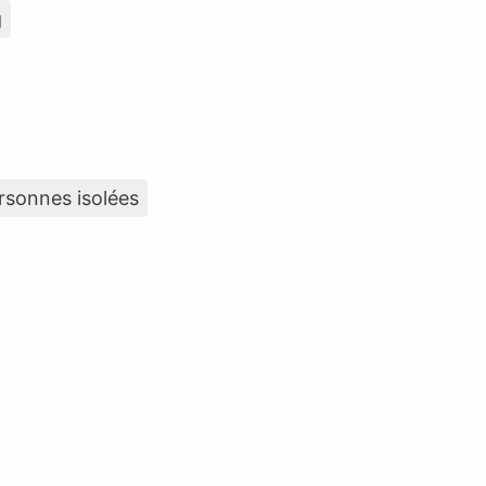
g
rsonnes isolées