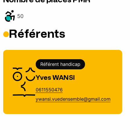
50
Référents
Référent handicap
Yves WANSI
0611550476
ywansi.vuedensemble@gmail.com