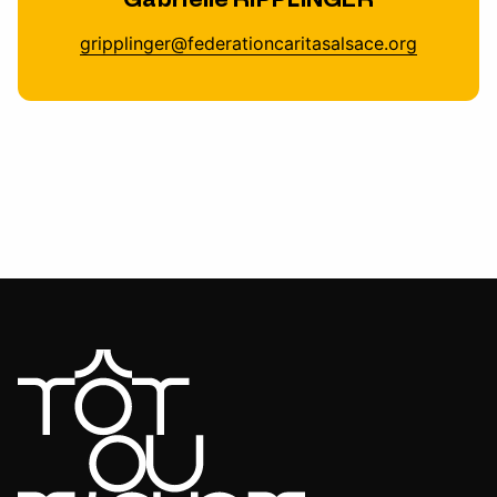
gripplinger@federationcaritasalsace.org