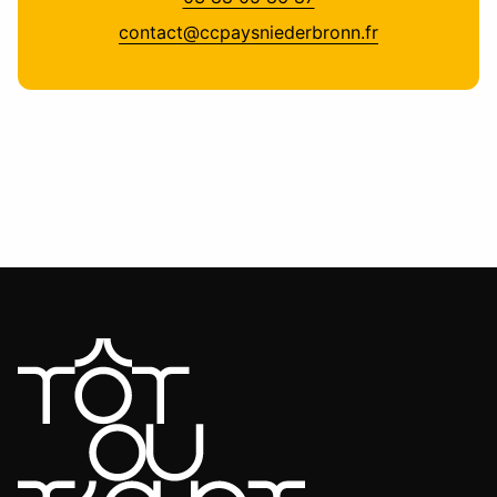
contact@ccpaysniederbronn.fr