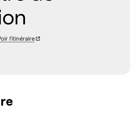
ion
oir l’itinéraire
ure