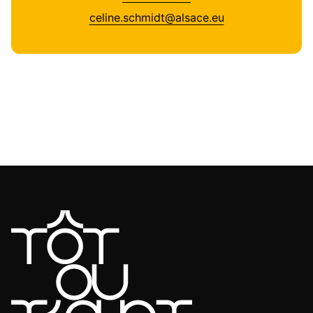
celine.schmidt@alsace.eu