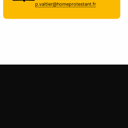
p.valtier@homeprotestant.fr