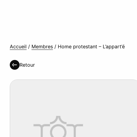
Accueil
/
Membres
/
Home protestant – L’appart’é
Retour