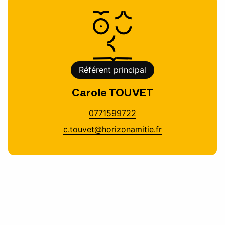
Référent principal
Carole TOUVET
0771599722
c.touvet@horizonamitie.fr