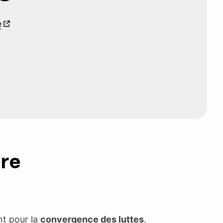
e
ure
nt pour la
convergence des luttes
.