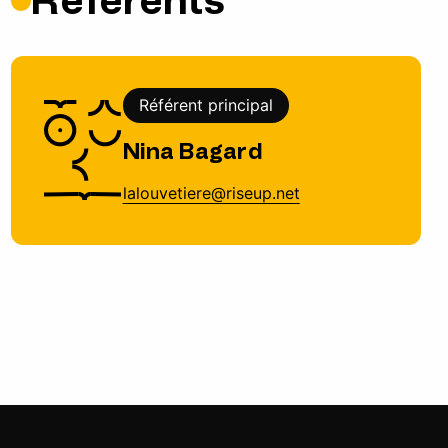
Référents
Référent principal
Nina Bagard
lalouvetiere@riseup.net