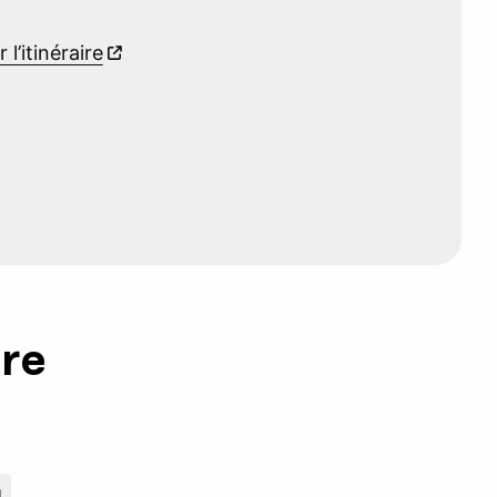
r l’itinéraire
ure
g