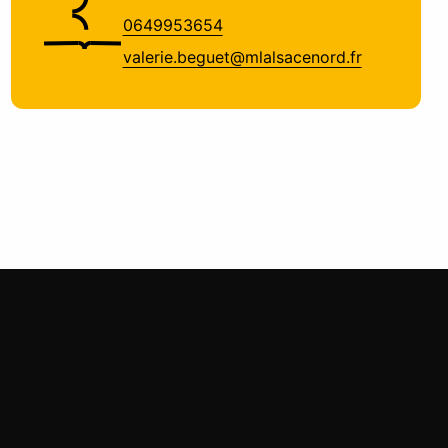
0649953654
valerie.beguet@mlalsacenord.fr