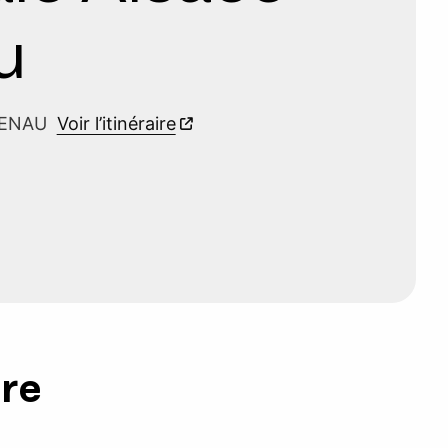
u
GUENAU
Voir l’itinéraire
ure