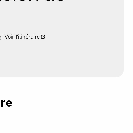
rg
Voir l’itinéraire
ure