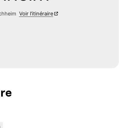
ischheim
Voir l’itinéraire
ure
g