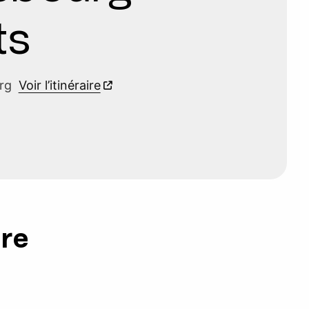
ts
urg
Voir l’itinéraire
ure