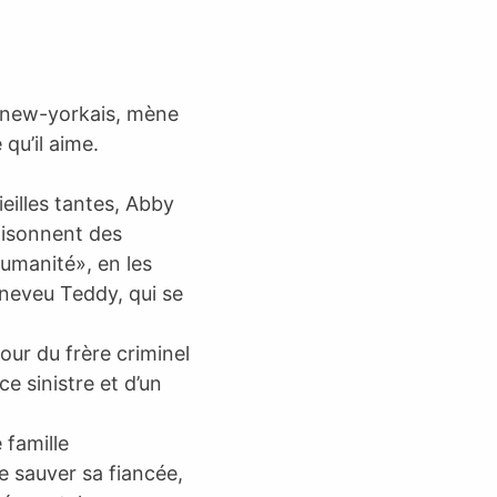
e new-yorkais, mène
qu’il aime.
ieilles tantes, Abby
oisonnent des
humanité», en les
 neveu Teddy, qui se
ur du frère criminel
 sinistre et d’un
 famille
 sauver sa fiancée,